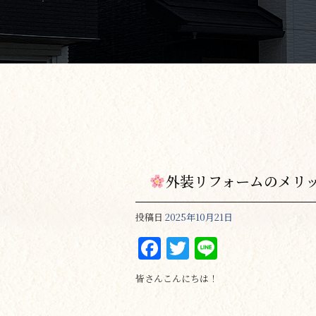
外装リフォームのメリ
投稿日
2025年10月21日
F
T
Li
a
w
n
皆さんこんにちは！
c
it
e