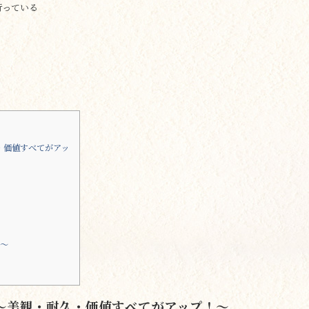
行っている
・価値すべてがアッ
性～
～美観・耐久・価値すべてがアップ！～