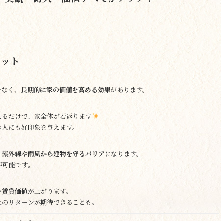
リット
でなく、
長期的に家の価値を高める効果
があります。
えるだけで、家全体が若返ります
の人にも好印象を与えます。
、
紫外線や雨風から建物を守るバリア
になります。
が可能です。
や賃貸価値
が上がります。
上のリターンが期待できることも。