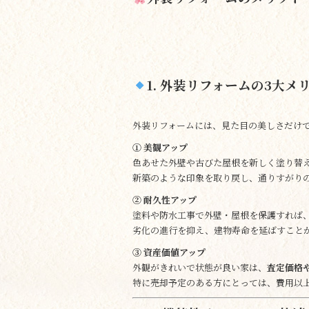
1. 外装リフォームの3大メ
外装リフォームには、見た目の美しさだけ
① 美観アップ
色あせた外壁や古びた屋根を新しく塗り替
新築のような印象を取り戻し、通りすがり
② 耐久性アップ
塗料や防水工事で外壁・屋根を保護すれば
劣化の進行を抑え、建物寿命を延ばすこと
③ 資産価値アップ
外観がきれいで状態が良い家は、
査定価格
特に売却予定のある方にとっては、費用以