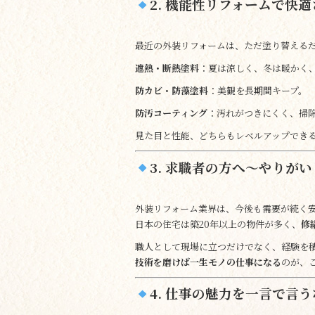
2. 機能性リフォームで快
最近の外装リフォームは、ただ塗り替える
遮熱・断熱塗料
：夏は涼しく、冬は暖かく
防カビ・防藻塗料
：美観を長期間キープ。
防汚コーティング
：汚れがつきにくく、掃
見た目と性能、どちらもレベルアップでき
3. 求職者の方へ～やりが
外装リフォーム業界は、今後も需要が続く
日本の住宅は築20年以上の物件が多く、
修
職人として現場に立つだけでなく、経験を
技術を磨けば一生モノの仕事になる
のが、
4. 仕事の魅力を一言で言