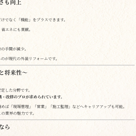
適さも向上
だけでなく「機能」をプラスできます。
、省エネにも貢献。
除の手間が減少。
るのが現代の外装リフォームです。
いと将来性～
安定した分野です。
繕・改修のプロが求められています。
積めば「現場管理」「営業」「施工監理」などへキャリアアップも可能。
この業界の魅力です。
うなら