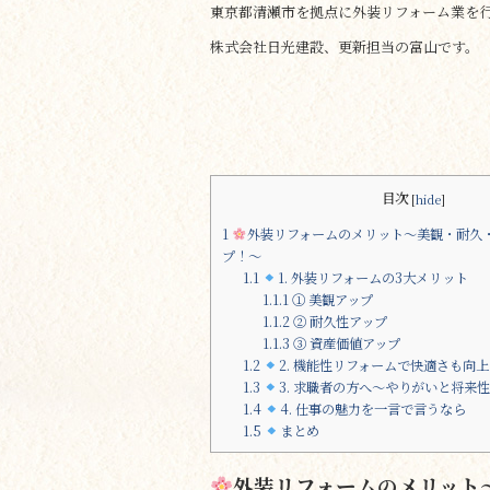
e
te
東京都清瀬市を拠点に外装リフォーム業を
b
r
株式会社日光建設、更新担当の富山です。
o
o
k
目次
[
hide
]
1
外装リフォームのメリット～美観・耐久
プ！～
1.1
1. 外装リフォームの3大メリット
1.1.1
① 美観アップ
1.1.2
② 耐久性アップ
1.1.3
③ 資産価値アップ
1.2
2. 機能性リフォームで快適さも向上
1.3
3. 求職者の方へ～やりがいと将来
1.4
4. 仕事の魅力を一言で言うなら
1.5
まとめ
外装リフォームのメリット