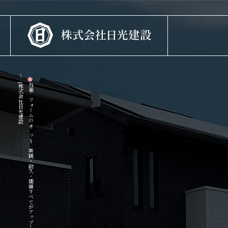
～
設
外
装
リ
フ
ォ
ー
ム
の
メ
リ
ッ
ト
～
美
観
・
耐
久
・
価
値
す
べ
て
が
ア
ッ
プ
！
|
株
式
会
社
日
光
建