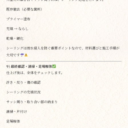
既存撤去（必要な箇所）
プライマー塗布
充填 → ならし
乾燥・硬化
シーリングは雨水侵入を防ぐ重要ポイントなので、材料選びと施工手順が
大切です
9) 最終確認・清掃・足場解体
仕上げ後は、全体をチェックします。
浮き・反り・傷の確認
シーリングの充填状況
サッシ周り・取り合い部の納まり
清掃・片付け
足場解体