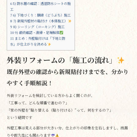
6
5) 防水層の確認：透湿防水シートの施
工
7
6) 下地づくり：胴縁（どうぶち）施工
8
7) 新規外壁材の貼付け（本体施工）
9
8) シーリング（コーキング）施工
10
9) 最終確認・清掃・足場解体
11
まとめ：外壁貼付けは「下地と防
水」が仕上がりを決める
外装リフォームの「施工の流れ」
既存外壁の確認から新規貼付けまでを、分かり
やすく手順解説！
外装リフォームを検討している方からよく聞くのが、
「工事って、どんな順番で進むの？」
「家の外壁を“貼り替える（貼り付ける）”って、何をするの？」
という疑問です
外壁工事は見える部分が大きい分、仕上がりの印象を左右しますし、雨漏
りや耐久性にも関わります