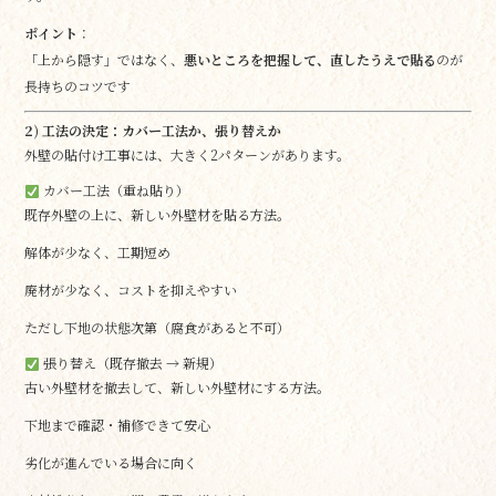
ポイント
：
「上から隠す」ではなく、
悪いところを把握して、直したうえで貼る
のが
長持ちのコツです
2) 工法の決定：カバー工法か、張り替えか
外壁の貼付け工事には、大きく2パターンがあります。
カバー工法（重ね貼り）
既存外壁の上に、新しい外壁材を貼る方法。
解体が少なく、工期短め
廃材が少なく、コストを抑えやすい
ただし下地の状態次第（腐食があると不可）
張り替え（既存撤去 → 新規）
古い外壁材を撤去して、新しい外壁材にする方法。
下地まで確認・補修できて安心
劣化が進んでいる場合に向く