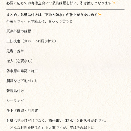
必要に応じてお客様立会いで最終確認を行い、引き渡しとなります
まとめ：外壁貼付けは「下地と防水」が仕上がりを決める
外装リフォームの施工は、ざっくり言うと
既存外壁の確認
工法決定（カバー or 張り替え）
足場・養生
撤去（必要なら）
防水層の確認・施工
胴縁など下地づくり
新規貼付け
シーリング
仕上げ確認・引き渡し
外壁は見た目だけでなく、
雨仕舞い（防水）と耐久性
が命です。
「どんな材料を貼るか」も大事ですが、実はそれ以上に