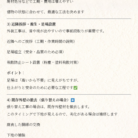
廃材処分などで工期・費用は増えやすい
建物の状態に合わせて、最適な工法を決めます
3) 近隣挨拶・養生・足場設置
外装工事は、音や埃が出やすいので事前段取りが重要です。
近隣へのご挨拶（工期・作業時間の説明）
足場組立（安全・品質のため必須）
飛散防止シート設置（粉塵・塗料飛散対策）
ポイント
：
足場は「高いから不要」に見えがちですが、
仕上がりと安全のために必要な工程です
4) 既存外壁の撤去（張り替えの場合）
張り替え工事の場合は、既存外壁材を撤去します。
このタイミングで下地が見えるので、劣化がある場合は補修します
腐食した胴縁の交換
下地の補強