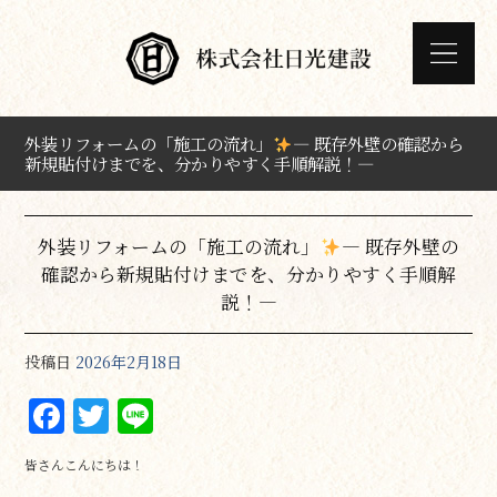
外装リフォームの「施工の流れ」
― 既存外壁の確認から
新規貼付けまでを、分かりやすく手順解説！―
外装リフォームの「施工の流れ」
― 既存外壁の
確認から新規貼付けまでを、分かりやすく手順解
説！―
投稿日
2026年2月18日
F
T
Li
a
w
n
皆さんこんにちは！
c
it
e