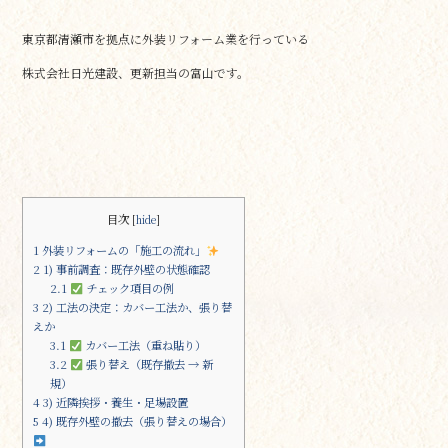
e
te
東京都清瀬市を拠点に外装リフォーム業を行っている
b
r
株式会社日光建設、更新担当の富山です。
o
o
k
目次
[
hide
]
1
外装リフォームの「施工の流れ」
2
1) 事前調査：既存外壁の状態確認
2.1
チェック項目の例
3
2) 工法の決定：カバー工法か、張り替
えか
3.1
カバー工法（重ね貼り）
3.2
張り替え（既存撤去 → 新
規）
4
3) 近隣挨拶・養生・足場設置
5
4) 既存外壁の撤去（張り替えの場合）