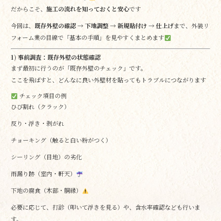
だからこそ、
施工の流れを知っておくと安心
です
今回は、
既存外壁の確認 → 下地調整 → 新規貼付け → 仕上げ
まで、外装リ
フォーム業の目線で「基本の手順」を見やすくまとめます
1) 事前調査：既存外壁の状態確認
まず最初に行うのが「既存外壁のチェック」です。
ここを飛ばすと、どんなに良い外壁材を貼ってもトラブルにつながります
チェック項目の例
ひび割れ（クラック）
反り・浮き・剥がれ
チョーキング（触ると白い粉がつく）
シーリング（目地）の劣化
雨漏り跡（室内・軒天）
下地の腐食（木部・胴縁）
必要に応じて、打診（叩いて浮きを見る）や、含水率確認なども行いま
す。