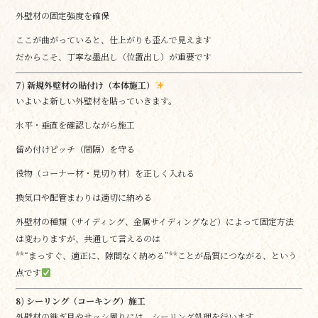
外壁材の固定強度を確保
ここが曲がっていると、仕上がりも歪んで見えます
だからこそ、丁寧な墨出し（位置出し）が重要です
7) 新規外壁材の貼付け（本体施工）
いよいよ新しい外壁材を貼っていきます。
水平・垂直を確認しながら施工
留め付けピッチ（間隔）を守る
役物（コーナー材・見切り材）を正しく入れる
換気口や配管まわりは適切に納める
外壁材の種類（サイディング、金属サイディングなど）によって固定方法
は変わりますが、共通して言えるのは
**“まっすぐ、適正に、隙間なく納める”**ことが品質につながる、という
点です
8) シーリング（コーキング）施工
外壁材の継ぎ目やサッシ周りには、シーリング処理を行います。