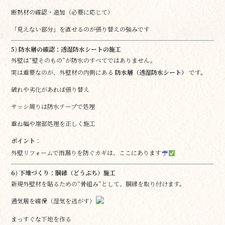
断熱材の確認・追加（必要に応じて）
「見えない部分」を直せるのが張り替えの強みです
5) 防水層の確認：透湿防水シートの施工
外壁は“壁そのもの”が防水のすべてではありません。
実は重要なのが、外壁材の内側にある
防水層（透湿防水シート）
です。
破れや劣化があれば張り替え
サッシ周りは防水テープで処理
重ね幅や端部処理を正しく施工
ポイント
：
外壁リフォームで雨漏りを防ぐカギは、ここにあります
6) 下地づくり：胴縁（どうぶち）施工
新規外壁材を貼るための“骨組み”として、胴縁を取り付けます。
通気層を確保（湿気を逃がす）
まっすぐな下地を作る