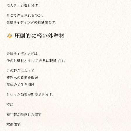
に大きく影響します。
そこで注目されるのが、
金属サイディングの軽量性
です。
圧倒的に軽い外壁材
金属サイディングは、
他の外壁材と比べて
非常に軽量
です。
この軽さによって
建物への負担を軽減
躯体の劣化を抑制
といった効果が期待できます。
特に
築年数が経過した住宅
木造住宅