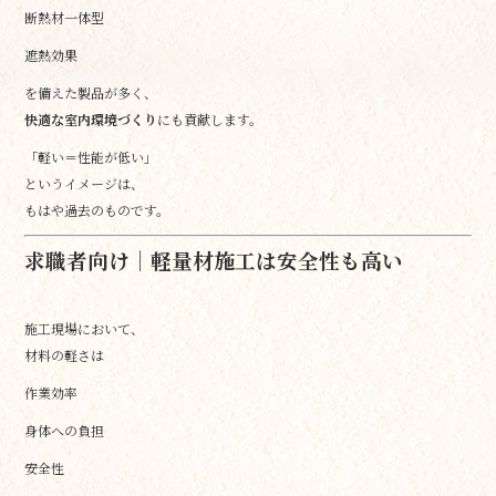
断熱材一体型
遮熱効果
を備えた製品が多く、
快適な室内環境づくり
にも貢献します。
「軽い＝性能が低い」
というイメージは、
もはや過去のものです。
求職者向け｜軽量材施工は安全性も高い
施工現場において、
材料の軽さは
作業効率
身体への負担
安全性