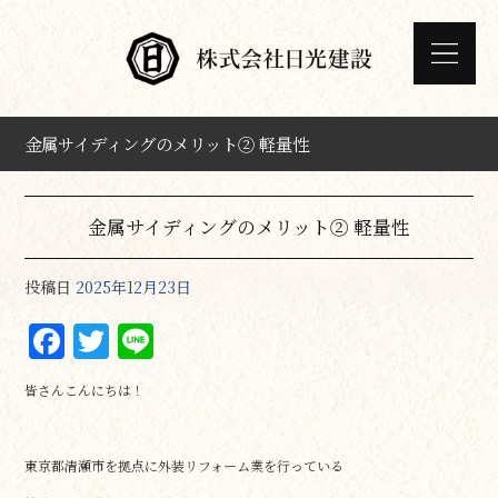
金属サイディングのメリット② 軽量性
金属サイディングのメリット② 軽量性
投稿日
2025年12月23日
F
T
Li
a
w
n
皆さんこんにちは！
c
it
e
e
te
東京都清瀬市を拠点に外装リフォーム業を行っている
b
r