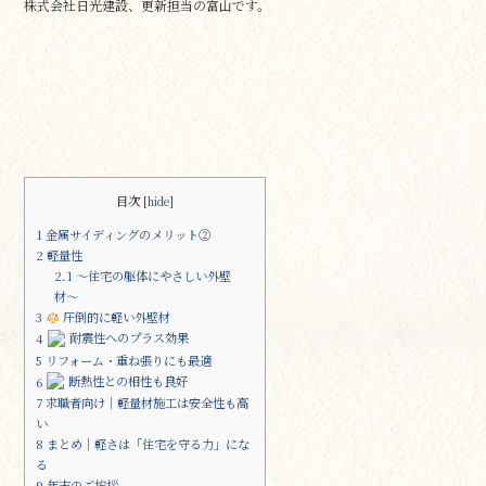
株式会社日光建設、更新担当の富山です。
o
o
k
目次
[
hide
]
1
金属サイディングのメリット②
2
軽量性
2.1
〜住宅の躯体にやさしい外壁
材〜
3
圧倒的に軽い外壁材
耐震性へのプラス効果
4
5
リフォーム・重ね張りにも最適
断熱性との相性も良好
6
7
求職者向け｜軽量材施工は安全性も高
い
8
まとめ｜軽さは「住宅を守る力」にな
る
9
年末のご挨拶