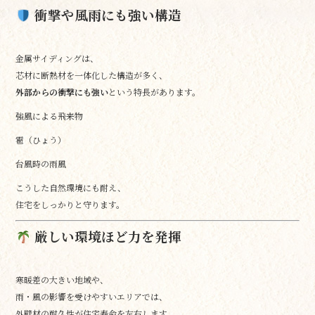
衝撃や風雨にも強い構造
金属サイディングは、
芯材に断熱材を一体化した構造が多く、
外部からの衝撃にも強い
という特長があります。
強風による飛来物
雹（ひょう）
台風時の雨風
こうした自然環境にも耐え、
住宅をしっかりと守ります。
厳しい環境ほど力を発揮
寒暖差の大きい地域や、
雨・風の影響を受けやすいエリアでは、
外壁材の耐久性が住宅寿命を左右します。