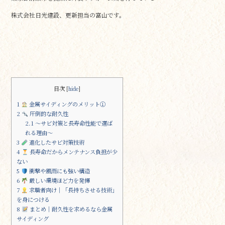
b
r
株式会社日光建設、更新担当の富山です。
o
o
k
目次
[
hide
]
1
金属サイディングのメリット①
2
圧倒的な耐久性
2.1
〜サビ対策と長寿命性能で選ば
れる理由〜
3
進化したサビ対策技術
4
長寿命だからメンテナンス負担が少
ない
5
衝撃や風雨にも強い構造
6
厳しい環境ほど力を発揮
7
求職者向け｜「長持ちさせる技術」
を身につける
8
まとめ｜耐久性を求めるなら金属
サイディング