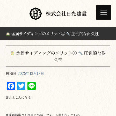
金属サイディングのメリット①
圧倒的な耐久性
金属サイディングのメリット①
圧倒的な耐
久性
投稿日
2025年12月17日
F
T
Li
a
w
n
皆さんこんにちは！
c
it
e
e
te
東京都清瀬市を拠点に外装リフォーム業を行っている