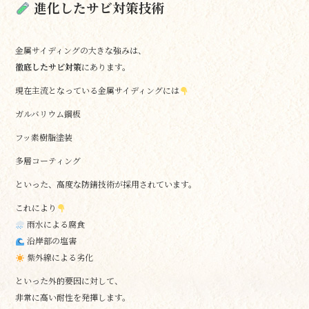
進化したサビ対策技術
金属サイディングの大きな強みは、
徹底したサビ対策
にあります。
現在主流となっている金属サイディングには
ガルバリウム鋼板
フッ素樹脂塗装
多層コーティング
といった、高度な防錆技術が採用されています。
これにより
雨水による腐食
沿岸部の塩害
紫外線による劣化
といった外的要因に対して、
非常に高い耐性を発揮します。