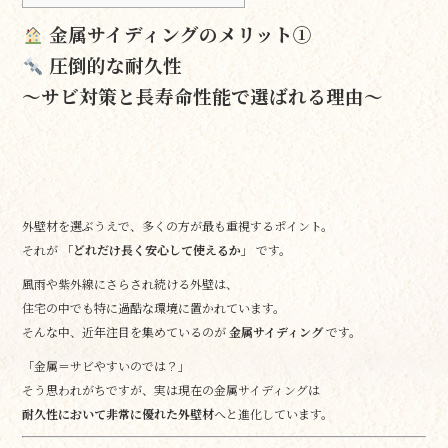
金属サイディングのメリット①
圧倒的な耐久性
〜サビ対策と長寿命性能で選ばれる理由〜
外壁材を選ぶうえで、多くの方が最も重視するポイント。
それが
「どれだけ長く安心して使えるか」
です。
風雨や紫外線にさらされ続ける外壁は、
住宅の中でも特に過酷な環境に置かれています。
そんな中、近年注目を集めているのが
金属サイディング
です。
「金属＝サビやすいのでは？」
そう思われがちですが、実は現在の金属サイディングは
耐久性において非常に優れた外壁材
へと進化しています。