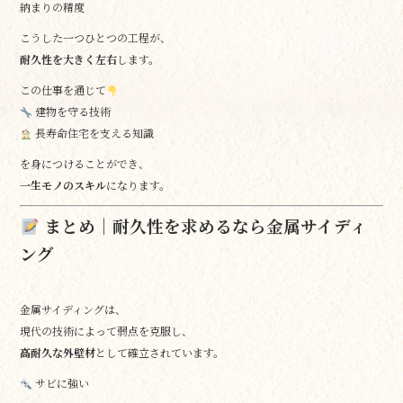
納まりの精度
こうした一つひとつの工程が、
耐久性を大きく左右
します。
この仕事を通じて
建物を守る技術
長寿命住宅を支える知識
を身につけることができ、
一生モノのスキル
になります。
まとめ｜耐久性を求めるなら金属サイディ
ング
金属サイディングは、
現代の技術によって弱点を克服し、
高耐久な外壁材
として確立されています。
サビに強い